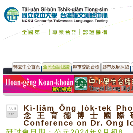
轉去中心首頁
全民台語認證
縣市委託台檢
縣市政府採認
Kì-liām Ông Io̍k-tek Ph
AUG
念王育德博士國際
5th
Conference on Dr. Ong I
研討會日期：公元2024年9月初8