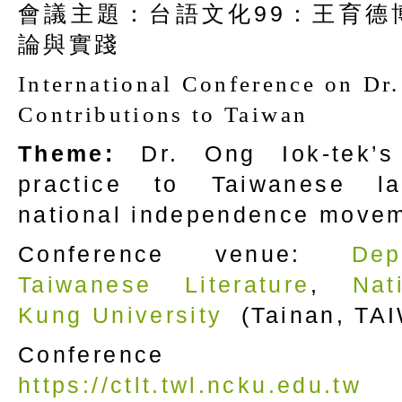
會議主題：台語文化99：王育德
論與實踐
International Conference on Dr.
Contributions to Taiwan
Theme:
Dr. Ong Iok-tek’
practice to Taiwanese l
national independence move
Conference venue:
De
Taiwanese Literature
,
Nat
Kung University
(Tainan, TA
Conference we
https://ctlt.twl.ncku.edu.tw