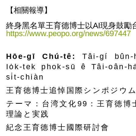
【相關報導】
終身黑名單王育德博士以AI現身鼓勵
https://www.peopo.org/news/697447
Hōe-gī Chú-tê:
Tâi-gí bûn
Io̍k-tek phok-sū ê Tâi-oân-h
si̍t-chiàn
王育徳博士追悼国際シンポジウ
テーマ：台湾文化99：王育徳博
理論と実践
紀念王育德博士國際研討會