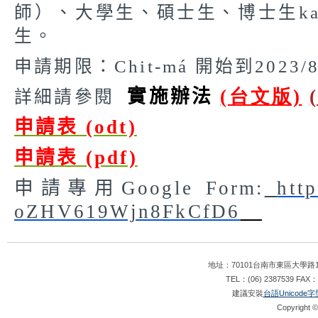
師）、大學生、
碩士生、博士生
k
生。
申請期限：
Chit-má
開始到
2023/8
實施辦法
(台文版)
詳細請參閱
申請表 (odt)
申請表 (pdf)
申請專用
Google Form:
http
oZHV619Wjn8FkCfD6
地址：70101台南市東區大學路1
TEL：(06) 2387539 FAX：
建議安裝
台語Unicode字
Copyright ©