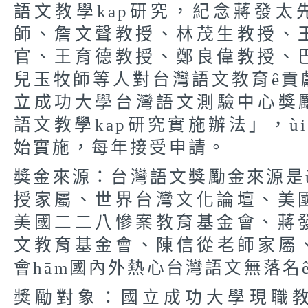
語文教學
kap
研究，紀念蔣發太
師、詹文聲教授、
林茂生教授、
官、王育德教授、鄭良偉教授、
兒玉牧師等人對台灣語文教育
ê
貢
立成功大學台灣語文測驗中心獎
語文教學
kap
研
究實施辦法」，
ù
始實施，每年接受申請。
獎金來源：台灣語文獎勵金來源是
授家屬、
世界台灣文化論壇、美
美國二二八慘案教育基金會、
蔣
文教育基金會、陳信從老師家屬
會
hām
國內外熱心台灣語文無落名
獎勵對象：國立成功大學現職