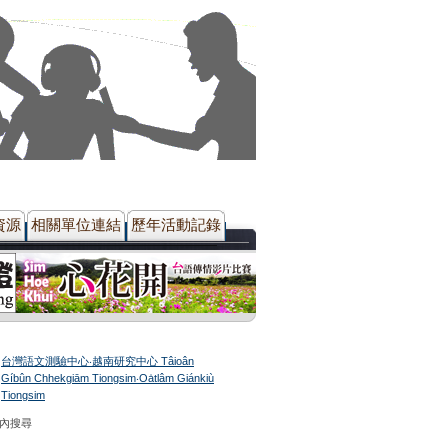
資源
相關單位連結
歷年活動記錄
台灣語文測驗中心‧越南研究中心 Tâioân
Gíbûn Chhekgiām Tiongsim‧Oa̍tlâm Giánkiù
Tiongsim
站內搜尋