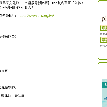
馬字文化節 — 台語微電影比賽】 tio̍h賞名單正式公佈！
o̍h賞ê團隊kap個人！
字協會網站：
https://www.tlh.org.tw/
破脆/p
̄天頂ê阿公〉
沙啞
張豈睿
巴克禮牧師〉
忻，温珮軒，黃筠庭