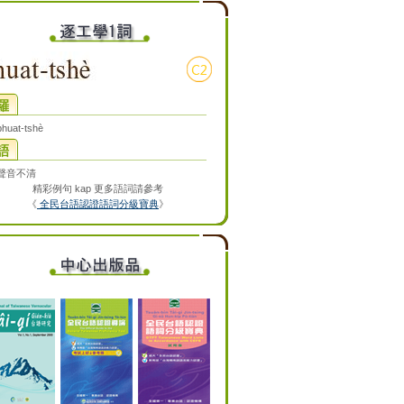
huat-tshè
/聲音不清
精彩例句 kap 更多語詞請參考
《
全民台語認證語詞分級寶典
》