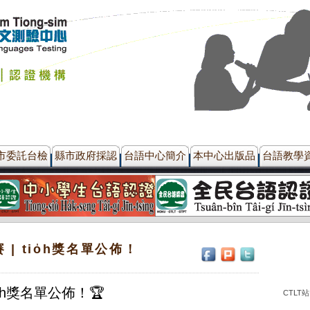
市委託台檢
縣市政府採認
台語中心簡介
本中心出版品
台語教學
| tio̍h獎名單公佈！
io̍h獎名單公佈！🏆
CTLT