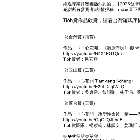
經過專業評審團熱烈討論，【2026台灣羅
感謝所有參賽者ê熱情投稿，mā恭喜下底ti
Tio̍h賞作品欣賞，請看台灣羅馬
🥇台灣賞 (頭賞)
作品：〈「心花開」《猶原佇咧》 獻ho͘
https://youtu.be/N4X4FG1Qr-s
Tio̍h賞者：呂安歌
🥈玉山賞 (二賞)
作品：〈心花開 Tiám-teng í-chêng〉
https://youtu.be/E2bLDJqfWLQ
Tio̍h賞者：吳貞霈、曾韻璇、林子涵、
🥉百合賞 (三賞)
作品：〈心花開｜改變性命彼一暗——
https://youtu.be/OqGifQJhbeE
Tio̍h賞團隊：楊紫筠，林韻安，姜瑀
🩷❤️🧡💛💚🩵💙💜