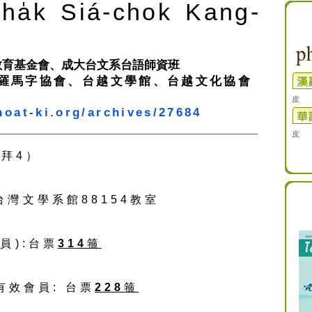
ha̍k Siá-chok Kang-
教育基金會、成大台文系台語師資班
灣羅馬字協會、台越文學館、台越文化協會
皮
hoat-ki.org/
archives/27684
皮
（拜4）
灣文學系館88154教室
員):台票
314
箍
會員: 台票
228
箍