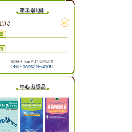
精彩例句 kap 更多語詞請參考
《
全民台語認證語詞分級寶典
》