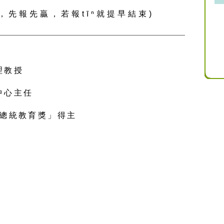
名，先報先贏，
若報tīⁿ就提早結束)
理教授
中心主任
「總統教育獎」得主