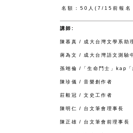
名額：50人(7/15前報
講師:
陳慕真 / 成大台灣文學系助
蔣為文 / 成大台灣語文測驗
孫翊倫 /「生命鬥士」kap
陳珍儀 / 音樂創作者
莊毅冠 / 文史工作者
陳明仁 / 台文筆會理事長
陳正雄 / 台文筆會前理事長