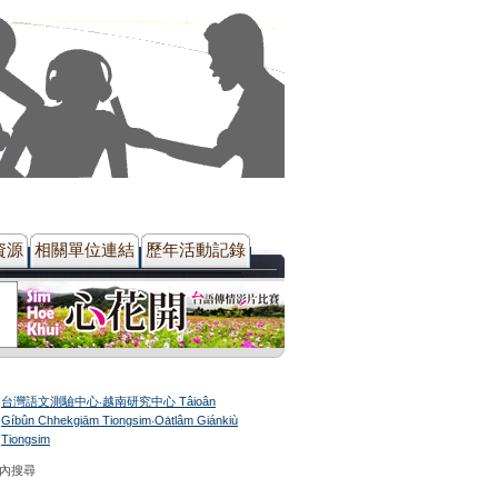
資源
相關單位連結
歷年活動記錄
台灣語文測驗中心‧越南研究中心 Tâioân
Gíbûn Chhekgiām Tiongsim‧Oa̍tlâm Giánkiù
Tiongsim
站內搜尋