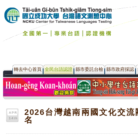
轉去中心首頁
全民台語認證
縣市委託台檢
縣市政府採認
2026台灣越南兩國文化交
APR
名
14th