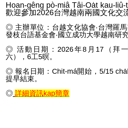
Hoan-gêng pò-miâ Tâi-Oa̍t kau-liû-
歡迎參加2026台灣越南兩國文化交流
◎ 主辦單位：台越文化協會‧台灣羅馬
發枝台語基金會‧國立成功大學越南研
◎ 活動日期：2026年8月17（拜
六），6工5暝。
◎ 報名日期：Chit-má開始，5/15 cha̍
提早結束。
◎
詳細資訊kap簡章