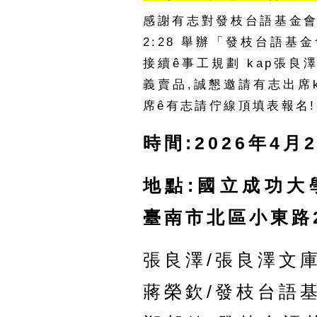
感謝有志對發枝台語基金會ê支
2:28 舉辦「發枝台語
接續ê事工規劃 kap張良
義賣品,誠懇邀請有志出席k
席ê有志請佇線頂填表報名!
時間:2026年4月2
地點:國立成功大
臺南市北區小東路2
張良澤/張良澤文
蔣榮欽/發枝台語