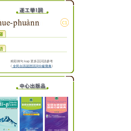
精彩例句 kap 更多語詞請參考
《
全民台語認證語詞分級寶典
》