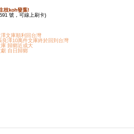
枝koh發葉!
591 號，可線上刷卡)
良澤文庫順利回台灣
張良澤10萬件文庫終於回到台灣
文庫 歸鄉近成大
文獻 自日歸鄉