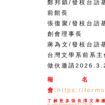
鄭邦鎮/發枝台語
前館長
張復聚/發枝台語
創會理事長
蔣為文/發枝台語
台灣文學系前系主
做伙邀請2026.3.
報
會
:
https://for
了解更多張良澤文庫
ki.oen.tw/project/TLT2026