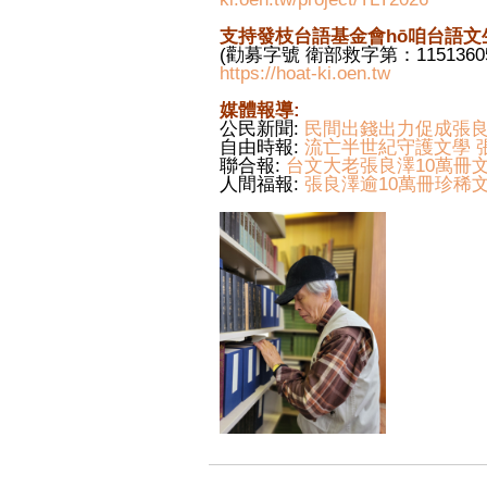
支持發枝台語基金會hō͘咱台語文生
(勸募字號 衛部救字第：1151360
https://hoat-ki.oen.tw
媒體報導:
公民新聞:
民間出錢出力促成張
自由時報:
流亡半世紀守護文學 
聯合報:
台文大老張良澤10萬冊
人間福報:
張良澤逾10萬冊珍稀