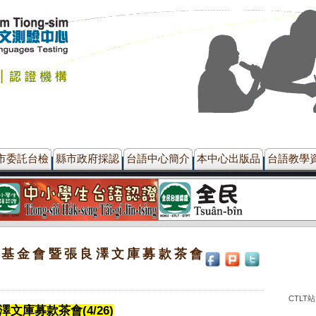
市委託台檢
縣市政府採認
台語中心簡介
本中心出版品
台語教學
語基金會暨張良澤文庫募款茶會
CTLT
文庫募款茶會(4/26)