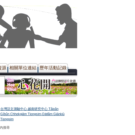
資源
相關單位連結
歷年活動記錄
台灣語文測驗中心‧越南研究中心 Tâioân
Gíbûn Chhekgiām Tiongsim‧Oa̍tlâm Giánkiù
Tiongsim
站內搜尋