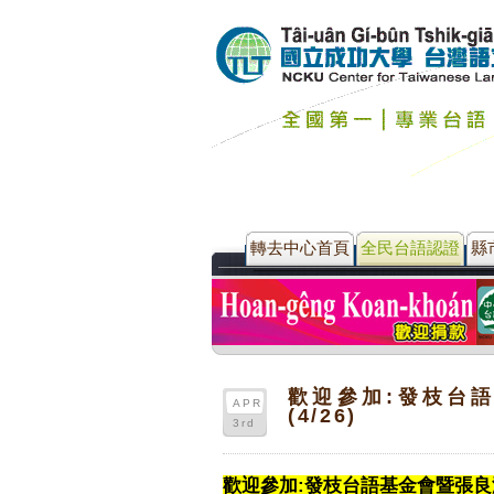
轉去中心首頁
全民台語認證
縣
歡迎參加:發枝台
APR
(4/26)
3rd
歡迎參加:
發枝台語基金會暨張良澤