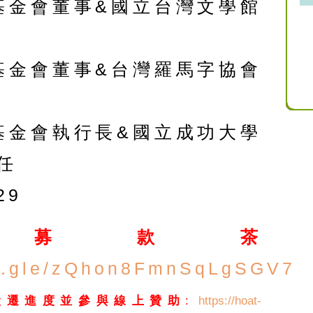
基金會董事&國立台灣文學館
基金會董事&台灣羅馬字協會
基金會執行長&國立成功大學
任
29
名募款茶
ms.gle/zQhon8FmnSqLgSGV7
搬遷進度並參與線上贊助
:
https://hoat-