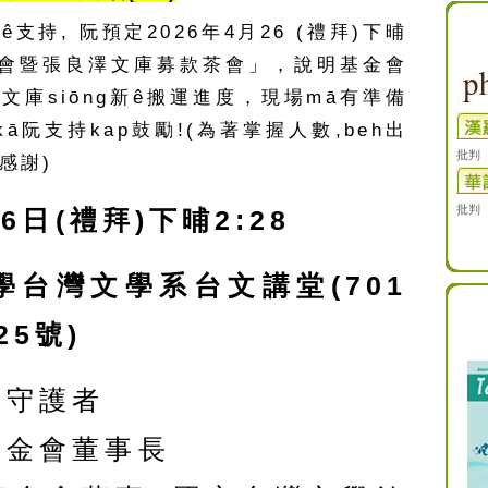
持, 阮預定2026年4月26 (禮拜)下晡
基金會暨張良澤文庫募款茶會」，說明基金會
澤文庫siōng新ê搬運進度，現場mā有準備
ā阮支持kap鼓勵!(為著掌握人數,beh出
批判
感謝)
批判
6日(禮拜)下晡2:28
學台灣文學系台文講堂(701
5號)
庫守護者
基金會董事長