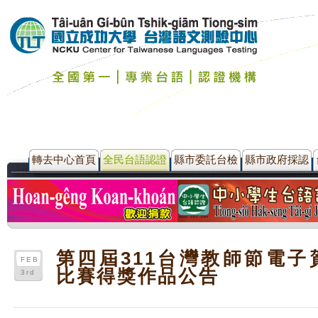
轉去中心首頁
全民台語認證
縣市委託台檢
縣市政府採認
第四屆311台灣教師節電子
FEB
比賽得獎作品公告
3rd