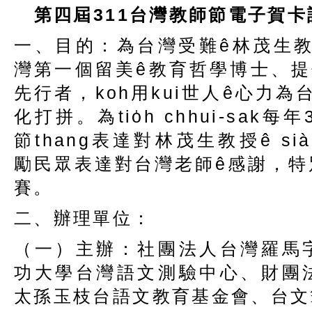
第四屆
311
台灣教師節電子賀卡
一、目的：為台灣受難ê林茂生教授
灣第一個留美ê教育哲學博士、提
先行者，koh用kui世人ê心力為
化打拼。為tio̍h chhui-sak
節thang表達對林茂生教授ê siàu
勵民眾表達對台灣老師ê感謝，特別辦
賽。
二、辦理單位：
（一）主辦：社團法人台灣羅馬
功大學台灣語文測驗中心、財團
太孫玉枝台語文教育基金會、台文