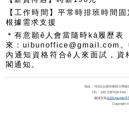
【工作時間】平常時排班時間固
根據需求支援
＊有意願
ê
人會當隨時
kā
履歷表
來：
uibunoffice@gmail.com
。
內通知資格符合
ê
人來面試，資
閣通知。
地址：70101台南市東區大學路1
TEL：(06) 2387539 FAX：
建議安裝
台語Unicode字
Copyright ©