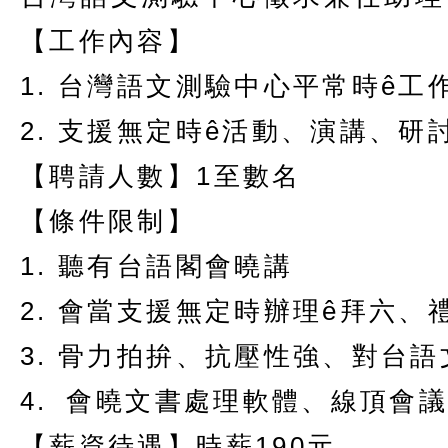
【工作內容】
1.
台灣語文測驗中心平常時
ê
工
2.
支援無定時
ê
活動、演講、研
【聘請人數】
1
至數名
【條件限制】
1.
聽有台語閣會曉講
2.
會當支援無定時辦理
ê
拜六、
3.
骨力拍拚、抗壓性強、對台語
4.
會曉文書處理軟體、線頂會
【薪資待遇】時薪
190
元