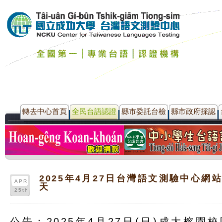
轉去中心首頁
全民台語認證
縣市委託台檢
縣市政府採認
2025年4月27日台灣語文測驗中心網
APR
天
25th
公告：2025年4月27日(日)成大榕園