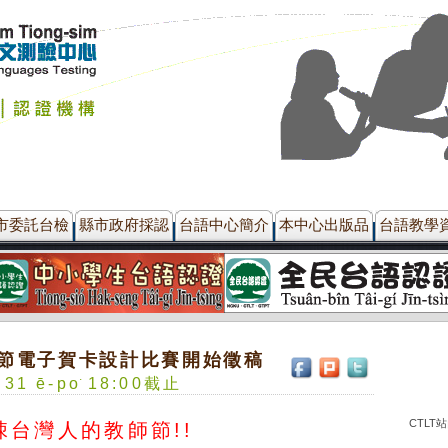
市委託台檢
縣市政府採認
台語中心簡介
本中心出版品
台語教學
師節電子賀卡設計比賽開始徵稿
1 ē-po͘ 18:00截止
CTLT
台灣人的教師節!!