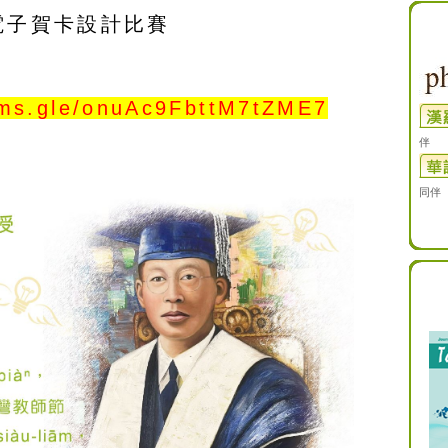
電子賀卡設計比賽
orms.gle/onuAc9FbttM7tZME7
伴
同伴