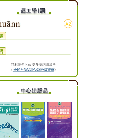
精彩例句 kap 更多語詞請參考
《
全民台語認證語詞分級寶典
》