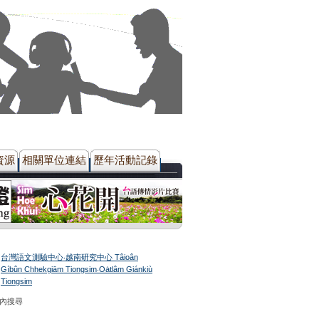
資源
相關單位連結
歷年活動記錄
台灣語文測驗中心‧越南研究中心 Tâioân
Gíbûn Chhekgiām Tiongsim‧Oa̍tlâm Giánkiù
Tiongsim
站內搜尋