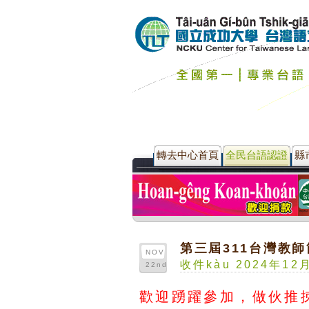
轉去中心首頁
全民台語認證
縣
第三屆311台灣教
NOV
收件kàu 2024年12月3
22nd
歡迎踴躍參加，做伙推拺