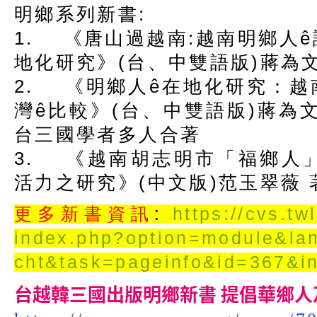
明鄉系列新書:
1. 《唐山過越南:越南明鄉人ê
地化研究》(台、
中雙語版)蔣為
2. 《明鄉人ê在地化研究：越
灣ê比較》(台、
中雙語版)蔣為文
台三國學者多人合著
3. 《越南胡志明市「福鄉人
活力之研究》(中文版)
范玉翠薇 
更多新書資訊
:
https://cvs.tw
index.php?option=module&la
cht&task=pageinfo&id=367&
i
台越韓三國出版明鄉新書 提倡華鄉人