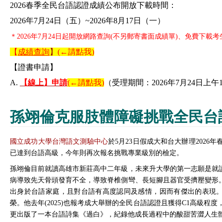
2026春季全民台語認證
成績公布開放下載時間：
2026年7月24日（五）~2026年8月17日（一）
＊2026年7月24日起開放網路查詢(不另郵寄書面成績單)、免費下
【
成績查詢
】
(←請點我)
【證書申請】
A.
【線上】申請
(←請點我)
（受理期間：
2026年7月24日上午1
孫翊倫克服肢體障礙挑戰全民台
國立成功大學台灣語文測驗中心
於5月23日假成大和台大辦理202
已達到台語高級，今年則再次報名挑戰專業級別的檢定。
孫翊倫目前就讀高雄市新莊高中二年級，未來升大學的第一志願是就
病導致先天骨頭發育不全，導致脊椎側彎、長短腳且器官受擠壓變形
出身於台語家庭，且對台語有高度認同及感情，因而有傑出的表現。
榮。他去年(2025)也報考成大舉辦的全民台語認證且獲得C1高級
更出版了一本台語詩集《過白》，紀錄他成長過程中的酸甜苦澀人生