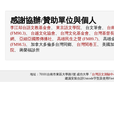
感謝協辦/贊助單位與個人
李江却台語文教基金會
、
東京語文學院
、 台文筆會、
台南
(FM90.3)
、
台越文化協會
、
台灣文化基金會
、
台灣基督
網
、
亞細亞國際傳播社
、
高雄民生之聲 (FM89.7)
、 高雄金
(FM98.5)
、 加拿大多倫多台灣同鄉、
台灣閱卷王
、 美國
院
、 蔣榮福診所
地址：70101台南市東區大學路1號 成功大學「
台灣語文測驗中
建議安裝台語Unicode字型及使用Firefo