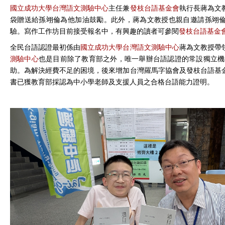
國立成功大學台灣語文測驗中心
主任兼
發枝台語基金會
執行長蔣為文
袋贈送給孫翊倫為他加油鼓勵。此外，蔣為文教授也親自邀請孫翊倫
驗。寫作工作坊目前接受報名中，有興趣的讀者可參閱
發枝台語基金
全民台語認證最初係由
國立成功大學台灣語文測驗中心
蔣為文教授帶
測驗中心
也是目前除了教育部之外，唯一舉辦台語認證的常設獨立機
助。為解決經費不足的困境，後來增加台灣羅馬字協會及發枝台語基
書已獲教育部採認為中小學老師及支援人員之合格台語能力證明。