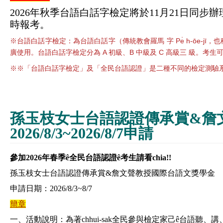
2026年秋季台語白話字檢定將於11月21日同步辦
時報考。
※台語白話字檢定：為台語白話字（傳統教會羅馬 字 Pe̍ h-ōe-jī
廣使用。台語白話字檢定分為 A 初級、B 中級及 C 高級三 級。
※※「台語白話字檢定」及「全民台語認證」是二種不同的檢定測驗
孫玉枝女士台語認證傳承賞&詹
2026/8/3~2026/8/7申請
參加2026年春季ê
全民台語認證ê考生請看chia!!
孫玉枝女士台語認證傳承賞&詹文聲教授國際台語文獎學金
申請日期：2026/8/3~8/7
簡章
一、活動說明：為著chhui-sak全民參與檢定家己ê台語