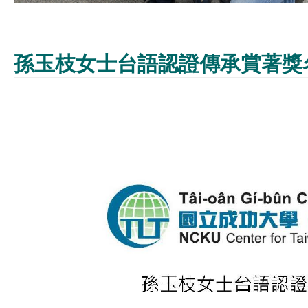
孫玉枝女士台語認證傳承賞著獎