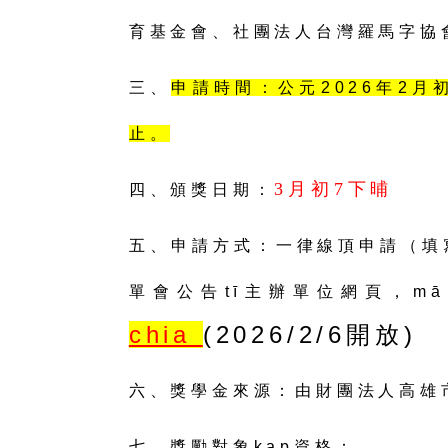
育基金會、社團法人台灣羅馬字協
三、
申請時間：公元2026年2月初
止。
3月初7下晡
四、頒獎日期：
五、申請方式：一律線頂申請（填寫
單會公告tī主辦單位網頁，mā
chia
(2026/2/6開放)
六、獎學金來源：由財團法人高雄
七、獎勵對象kap資格：