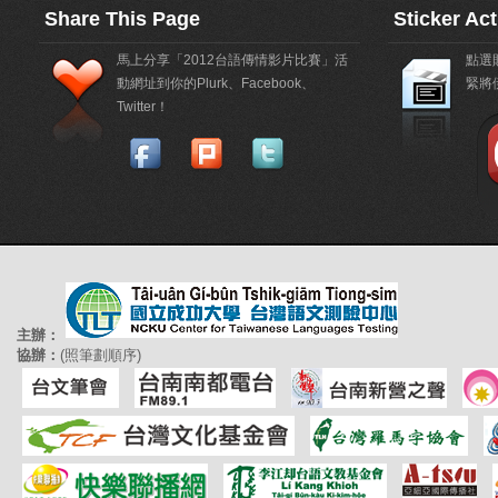
Share This Page
Sticker Ac
馬上分享「2012台語傳情影片比賽」活
點選
動網址到你的Plurk、Facebook、
緊將
Twitter！
主辦：
協辦：
(照筆劃順序)