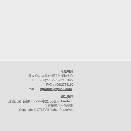
活動聯絡
國立成功大學台灣語文測驗中心
TEL：(06)2757575 ext.52627
FAX：(06)2755190
E-mail：
tgpomia@gmail.com
網站資訊
建議安裝
台語Unicode字型
及使用
Firefox
以正確顯示台語聲調
Copyright © CTLT All Rights Reserved