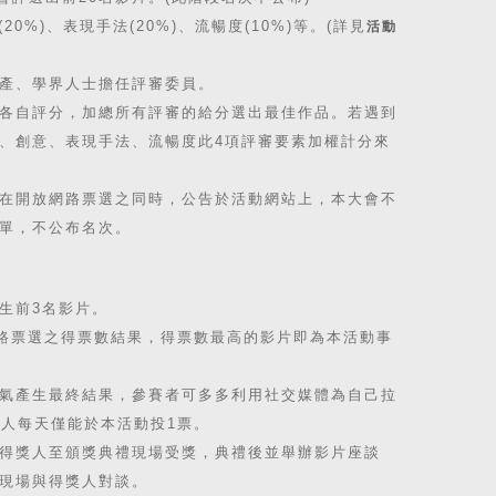
20%)、表現手法(20%)、流暢度(10%)等。(詳見
活動
產、學界人士擔任評審委員。
各自評分，加總所有評審的給分選出最佳作品。若遇到
、創意、表現手法、流暢度此4項評審要素加權計分來
在開放網路票選之同時，公告於活動網站上，本大會不
單，不公布名次。
生前3名影片。
網路票選之得票數結果，得票數最高的影片即為本活動事
氣產生最終結果，參賽者可多多利用社交媒體為自己拉
每人每天僅能於本活動投1票。
得獎人至頒獎典禮現場受獎，典禮後並舉辦影片座談
現場與得獎人對談。