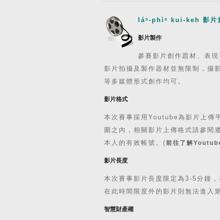
Iáⁿ-phìⁿ kui-keh 影
影片製作
參賽影片創作題材、表現
影片拍攝及製作器材並無限制，攝影
等多媒體形式創作均可。
影片格式
本次賽事採用Youtube為影片
圍之內，相關影片上傳格式請參閱遵守Y
本人的有效帳號。(
前往了解Youtu
影片長度
本次賽事影片長度限定為3-5分鐘
在此時間限度外的影片則無法進入第
智慧財產權