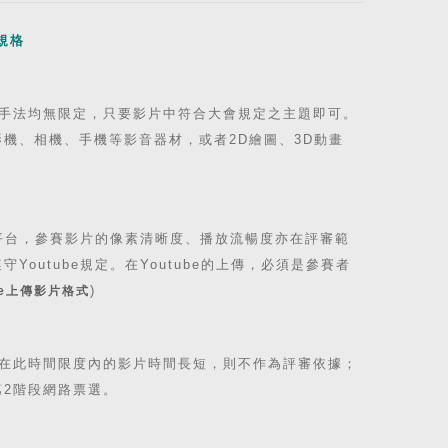
片規格
手法均無限定，只要影片中符合大會規定之主題即可。
機、相機、手機等影音器材，或者2D繪圖、3D動畫
上傳平台，參賽影片的像素清晰度、播放流暢度亦在評審範
outube規定。在Youtube的上傳，必須是參賽者
)
be上傳影片格式
，在此時間限度內的影片時間長短，則不作為評審依據；
2階段網路票選。