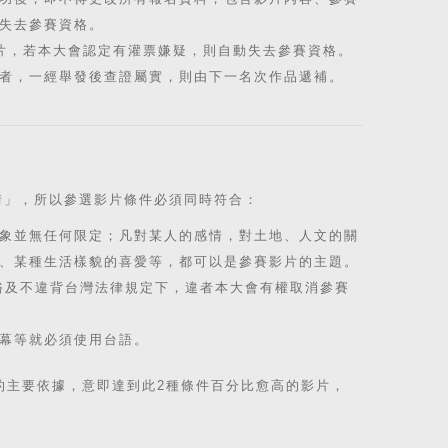
失去參賽資格。
片，若本大會認定有灌票嫌疑，則自動失去參賽資格。
者，一經舉發後查證屬實，則由下一名次作品遞補。
情」，所以參選影片條件必須同時符合：
象並無任何限定；凡對某人的感情，對土地、人文的關
、某種生活樣貌的喜愛等，都可以是參賽影片的主題。
俗及不違背台灣法律規定下，違者本大會有權取消參賽
幕等就必須使用台語。
的主要依據，意即達到此2種條件百分比愈高的影片，