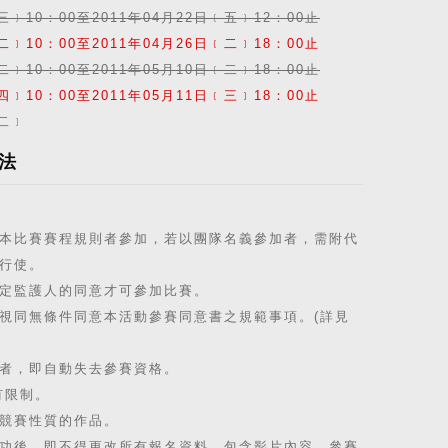
三﹞10：00至2011年04月22日﹝五﹞12：00止
二﹞10：00至2011年04月26日﹝二﹞18：00止
二﹞10：00至2011年05月10日﹝二﹞18：00止
四﹞10：00至2011年05月11日﹝三﹞18：00止
﹝二﹞
辦法
本比賽賽程規則者參加，若以團隊名義參加者，需附代
行使。
定監護人的同意才可參加比賽。
視同無條件同意本活動參賽同意書之規範事項。(詳見
者，即自動失去參賽資格。
有限制。
競賽性質的作品。
功後，即不得更改所有報名資料，包含影片內容、參賽