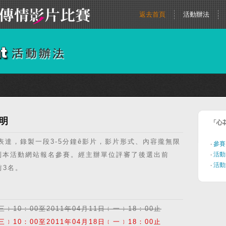
返去首頁
活動辦法
說明
「心
表達，錄製一段3-5分鐘ê影片，影片形式、內容攏無限
‧
參賽
後，到本活動網站報名參賽。經主辦單位評審了後選出前
‧
活動
‧
活動
前3名。
三﹞10：00至2011年04月11日﹝一﹞18：00止
三﹞10：00至2011年04月18日﹝一﹞18：00止