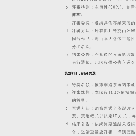
評審準則：主題性(50%)、創意(
簡章
)
評審委員：邀請具備專業素養的
評審方法：所有影片皆交由評審
同分作品，則由本大會依主題性
分出名次。
結果公告：評審後的入選影片將
另行通知。此階段僅公告入選名
第2階段：網路票選
得獎名額：依據網路票選結果產
評審準則：本階段100%依據
的首獎。
票選方法：網路票選全依影片人
票。票選程式以鎖定IP方式，
結果公告：依網路票選結果邀請
會，邀請重量級評審、導演蒞臨