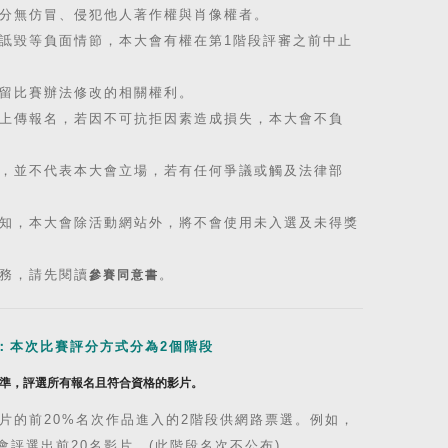
分無仿冒、侵犯他人著作權與肖像權者。
詆毀等負面情節，本大會有權在第1階段評審之前中止
留比賽辦法修改的相關權利。
上傳報名，若因不可抗拒因素造成損失，本大會不負
，並不代表本大會立場，若有任何爭議或觸及法律部
知，本大會除活動網站外，將不會使用未入選及未得獎
務，請先閱讀
。
參賽同意書
評分方式：本次比賽評分方式分為2個階段
標準，評選所有報名且符合資格的影片。
片的前20%名次作品進入的2階段供網路票選。例如，
會評選出前20名影片。(此階段名次不公布)