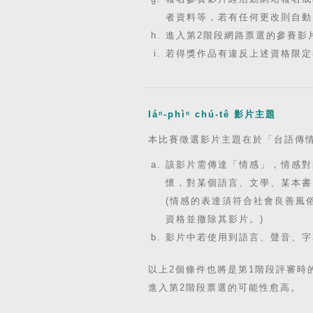
者資料等，若有任何更改則自動
進入第2階段網路票選的參賽影
若得獎作品有違反上述資格限定
Iáⁿ-phìⁿ chú-tê 影片主題
本比賽徵選影片主題在於「台語傳
該影片需傳達「情感」，情感對
懷，對某個語言、文學、某本書
(情感的表達須符合社會良善風
資格並撤除其影片。)
影片中若使用到語言、聲音、字
以上2個條件也將是第1階段評審時
進入第2階段票選的可能性愈高。