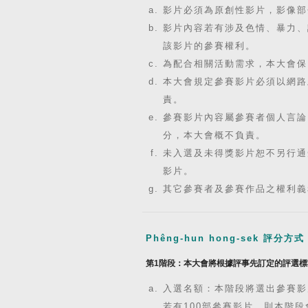
影片必須為原創性影片，影像部
影片內容若有涉及色情、暴力、
該影片的參賽權利。
為配合相關活動需求，本大會保
本大會規定參賽影片必須以網路
責。
參賽影片內容屬參賽者個人言論
分，本大會概不負責。
未入選及未得獎影片恕不另行通
影片。
其它參賽者及參賽作品之權利義
Phêng-hun hong-sek 
第1階段：本大會將根據評事先訂定的評選
入選名額：本階段將選出參賽影
若有100部參賽影片，則本階段