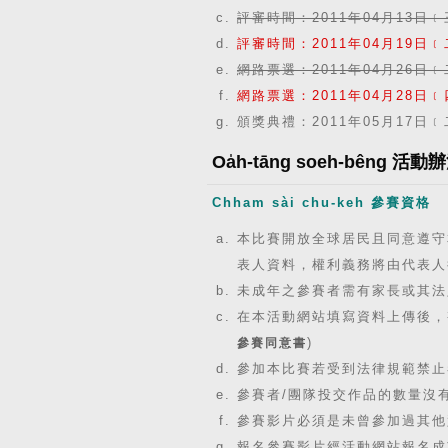
評審時間：2011年04月13日﹝
評審時間：2011年04月19日﹝
網路票選：2011年04月26日﹝
網路票選：2011年04月28日﹝
頒獎典禮：2011年05月17日
Oa̍h-tāng soeh-bêng 活動
Chham sài chu-keh 參賽資格
本比賽開放全球居民且同意遵守
表人資料，權利義務將由代表人
未成年之參賽者需有家長或其法
在本活動網站填寫資料上傳後，
)
參賽同意書
參加本比賽若受到法律規範禁止
參賽者/團隊投交作品的數量沒
參賽影片必須是未曾參加過其他
報名參賽影片經活動網站報名成